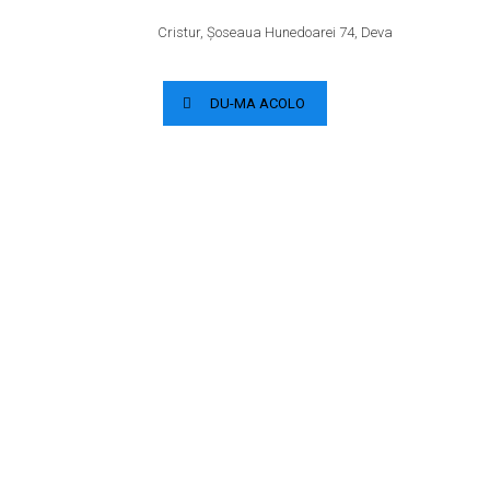
Cristur, Șoseaua Hunedoarei 74, Deva
DU-MA ACOLO