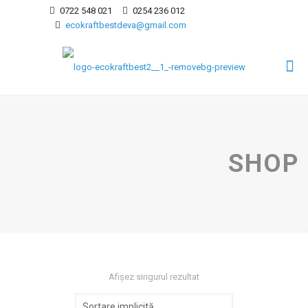
0722 548 021
0254 236 012
ecokraftbestdeva@gmail.com
SHOP
Afișez singurul rezultat